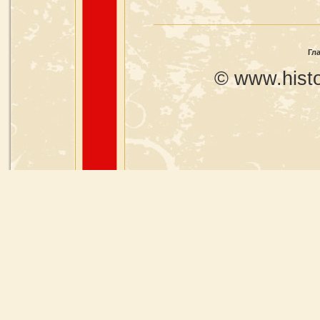
Гл
© www.histo