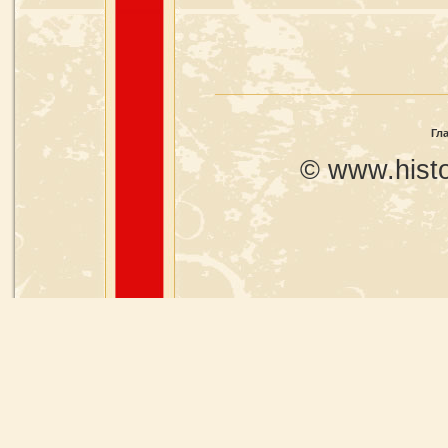
Гл
© www.histo