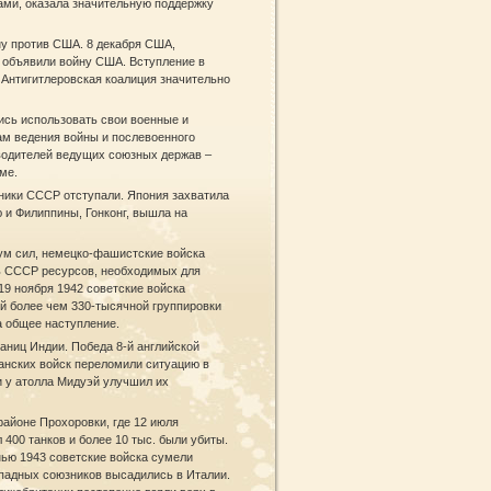
ами, оказала значительную поддержку
ну против США. 8 декабря США,
я объявили войну США. Вступление в
Антигитлеровская коалиция значительно
ись использовать свои военные и
ам ведения войны и послевоенного
водителей ведущих союзных держав –
ме.
зники СССР отступали. Япония захватила
 и Филиппины, Гонконг, вышла на
ум сил, немецко-фашистские войска
ть СССР ресурсов, необходимых для
19 ноября 1942 советские войска
й более чем 330-тысячной группировки
а общее наступление.
аниц Индии. Победа 8-й английской
анских войск переломили ситуацию в
и у атолла Мидуэй улучшил их
районе Прохоровки, где 12 июля
400 танков и более 10 тыс. были убиты.
нью 1943 советские войска сумели
ападных союзников высадились в Италии.