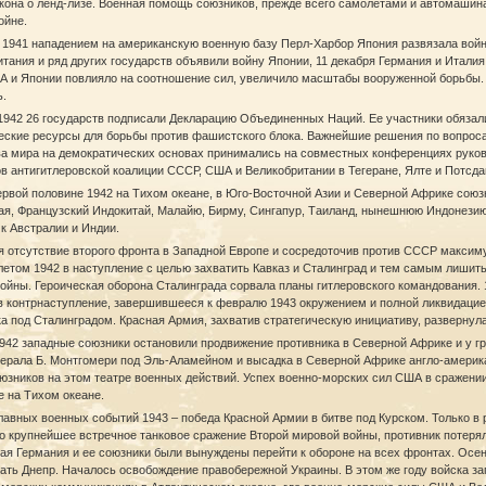
кона о ленд-лизе. Военная помощь союзников, прежде всего самолетами и автомашин
ойне.
я 1941 нападением на американскую военную базу Перл-Харбор Япония развязала вой
тания и ряд других государств объявили войну Японии, 11 декабря Германия и Итали
А и Японии повлияло на соотношение сил, увеличило масштабы вооруженной борьбы. 
ь.
1942 26 государств подписали Декларацию Объединенных Наций. Ее участники обязал
еские ресурсы для борьбы против фашистского блока. Важнейшие решения по вопрос
ва мира на демократических основах принимались на совместных конференциях руко
в антигитлеровской коалиции СССР, США и Великобритании в Тегеране, Ялте и Потсда
ервой половине 1942 на Тихом океане, в Юго-Восточной Азии и Северной Африке сою
ая, Французский Индокитай, Малайю, Бирму, Сингапур, Таиланд, нынешнюю Индонезию
к Австралии и Индии.
я отсутствие второго фронта в Западной Европе и сосредоточив против СССР максим
летом 1942 в наступление с целью захватить Кавказ и Сталинград и тем самым лиши
ойны. Героическая оборона Сталинграда сорвала планы гитлеровского командования. 
в контрнаступление, завершившееся к февралю 1943 окружением и полной ликвидацие
а под Сталинградом. Красная Армия, захватив стратегическую инициативу, развернул
42 западные союзники остановили продвижение противника в Северной Африке и у гр
нерала Б. Монтгомери под Эль-Аламейном и высадка в Северной Африке англо-америк
юзников на этом театре военных действий. Успех военно-морских сил США в сражени
 на Тихом океане.
лавных военных событий 1943 – победа Красной Армии в битве под Курском. Только в 
 крупнейшее встречное танковое сражение Второй мировой войны, противник потерял 
ая Германия и ее союзники были вынуждены перейти к обороне на всех фронтах. Осе
ать Днепр. Началось освобождение правобережной Украины. В этом же году войска з