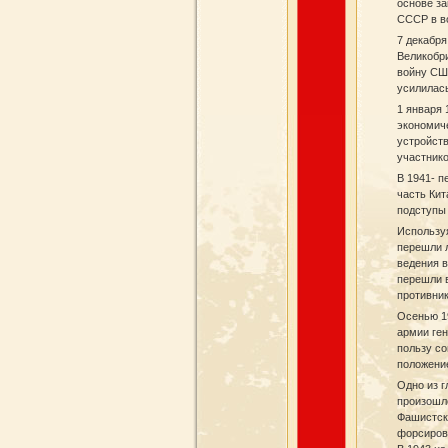
основе за
СССР в в
7 декабр
Великобри
войну СШ
усилилас
1 января 
экономич
устройст
участнико
В 1941- п
часть Кит
подступы 
Использу
перешли 
ведения в
перешли 
противник
Осенью 19
армии ге
пользу со
положение
Одно из г
произошло
Фашистск
форсиров