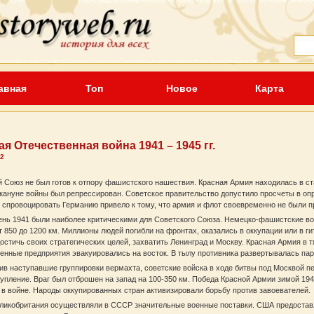
авная
Топ
Новое
Карта
я Отечественная война 1941 – 1945 гг.
 2
 Союз не был готов к отпору фашистского нашествия. Красная Армия находилась в с
кануне войны был репрессирован. Советское правительство допустило просчеты в оп
спровоцировать Германию привело к тому, что армия и флот своевременно не были п
ень 1941 были наиболее критическими для Советского Союза. Немецко-фашистские во
т 850 до 1200 км. Миллионы людей погибли на фронтах, оказались в оккупации или в г
остичь своих стратегических целей, захватить Ленинград и Москву. Красная Армия в 
нные предприятия эвакуировались на восток. В тылу противника развертывалась пар
в наступавшие группировки вермахта, советские войска в ходе битвы под Москвой пе
упление. Враг был отброшен на запад на 100-350 км. Победа Красной Армии зимой 19
в войне. Народы оккупированных стран активизировали борьбу против завоевателей.
ликобритания осуществляли в СССР значительные военные поставки. США предоста