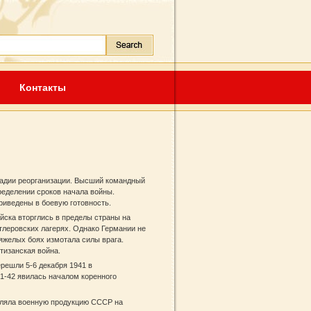
Контакты
тадии реорганизации. Высший командный
ределении сроков начала войны.
риведены в боевую готовность.
йска вторглись в пределы страны на
итлеровских лагерях. Однако Германии не
тяжелых боях измотала силы врага.
тизанская война.
решли 5-6 декабря 1941 в
41-42 явилась началом коренного
вляла военную продукцию СССР на