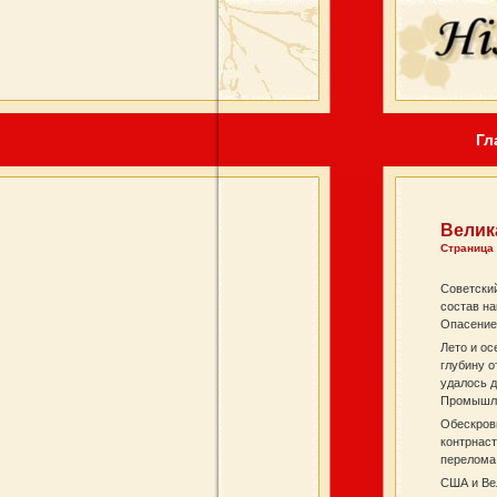
Гл
Велика
Страница
Советский
состав на
Опасение 
Лето и ос
глубину о
удалось д
Промышле
Обескрови
контрнаст
перелома 
США и Ве