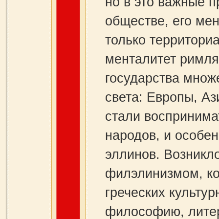
но в это важные 
обществе, его ме
только территори
менталитет римля
государства множе
света: Европы, Аз
стали воспринимат
народов, и особен
эллинов. Возникл
филэлинизмом, ко
греческих культур
философию, литер