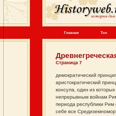
Главная
Топ
Древнегреческа
Страница 7
демократический принцип
аристократический принц
консула, один из которы
непрерывным войнам Рим 
периода республики Рим
себе все Средиземномор