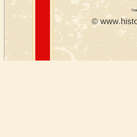
Гл
© www.histo