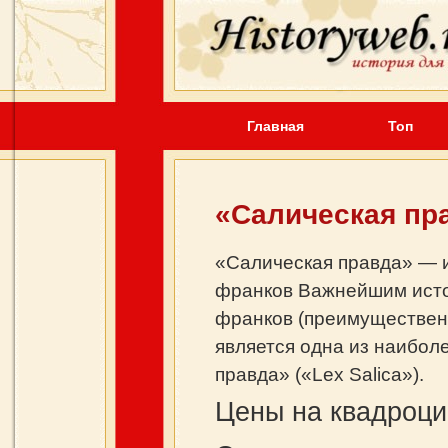
Главная
Топ
«Салическая пр
«Салическая правда» — и
франков Важнейшим исто
франков (преимуществен
является одна из наибо
правда» («Lex Salica»).
Цены на квадроц