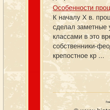
Особенности проц
К началу X в. пр
сделал заметные
классами в это в
собственники-фео
крепостное кр ...
Гл