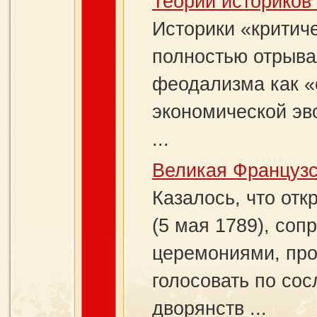
Теории историков
Историки «критич
полностью отрыва
феодализма как «
экономической эв
...
Великая Француз
Казалось, что от
(5 мая 1789), со
церемониями, про
голосовать по со
дворянств ...