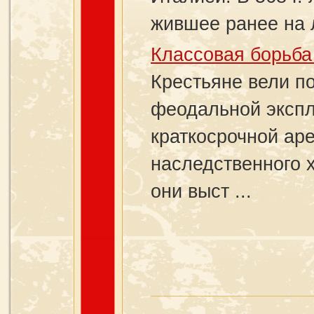
жившее ранее на л
Классовая борьба
Крестьяне вели п
феодальной экспл
краткосрочной ар
наследственного 
они выст ...