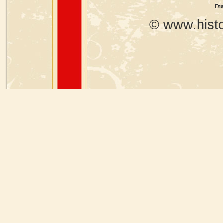
Гл
© www.histo