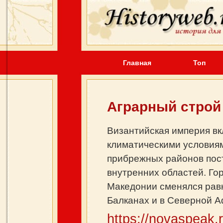
Главная
Топ
Аграрный строй 
Византийская империя в
климатическими условиям
прибрежных районов пос
внутренних областей. Го
Македонии сменялся рав
Балканах и в Северной А
https://novaspeak.r