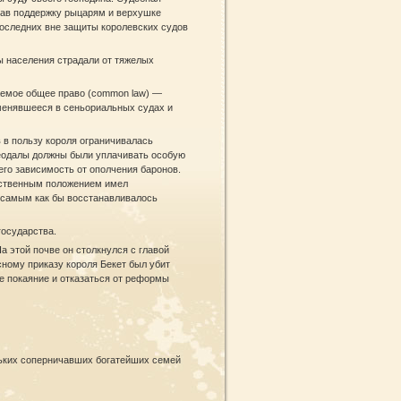
зав поддержку рыцарям и верхушке
последних вне защиты королевских судов
 населения страдали от тяжелых
аемое общее право (common law) —
именявшееся в сеньориальных судах и
 в пользу короля ограничивалась
феодалы должны были уплачивать особую
го зависимость от ополчения баронов.
щественным положением имел
м самым как бы восстанавливалось
государства.
а этой почве он столкнулся с главой
ному приказу короля Бекет был убит
ое покаяние и отказаться от реформы
ольких соперничавших богатейших семей