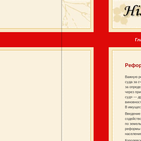
Гл
Рефор
Важную ро
суда за с
за опреде
через при
суд» — др
виновност
В имущест
Введение
содейство
по земел
реформы 
населени
Королевск