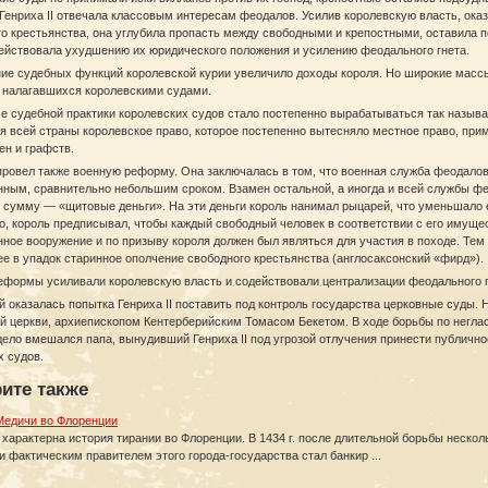
енриха II отвечала классовым интересам феодалов. Усилив королевскую власть, ока
о крестьянства, она углубила пропасть между свободными и крепостными, оставила 
действовала ухудшению их юридического положения и усилению феодального гнета.
ие судебных функций королевской курии увеличило доходы короля. Но широкие массы
 налагавшихся королевскими судами.
е судебной практики королевских судов стало постепенно вырабатываться так назыв
я всей страны королевское право, которое постепенно вытесняло местное право, пр
ен и графств.
 провел также военную реформу. Она заключалась в том, что военная служба феодалов
нным, сравнительно небольшим сроком. Взамен остальной, а иногда и всей службы 
сумму — «щитовые деньги». На эти деньги король нанимал рыцарей, что уменьшало е
го, король предписывал, чтобы каждый свободный человек в соответствии с его иму
ное вооружение и по призыву короля должен был являться для участия в походе. Те
 в упадок старинное ополчение свободного крестьянства (англосаксонский «фирд»).
реформы усиливали королевскую власть и содействовали централизации феодального 
 оказалась попытка Генриха II поставить под контроль государства церковные суды. Н
й церкви, архиепископом Кентерберийским Томасом Бекетом. В ходе борьбы по неглас
 дело вмешался папа, вынудивший Генриха II под угрозой отлучения принести публичн
х судов.
ите также
Медичи во Флоренции
характерна история тирании во Флоренции. В 1434 г. после длительной борьбы неск
 фактическим правителем этого города-государства стал банкир ...