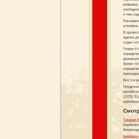
реформа Г
свободног
и тем со
Расширен
штрафов,
В процесс
единое дл
судах сот
Генрих II
определе
денежную 
Кроме то
определен
пришедшее
Все эти 
Неудачной
английско
(1170). В
церковны
Смотр
Тирания 
Наиболее 
Флоренции
Карфаген