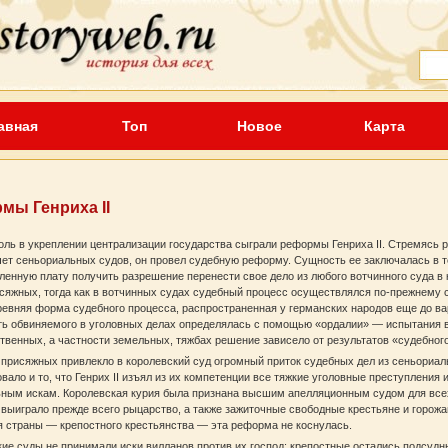
авная
Топ
Новое
Карта
мы Генриха II
ль в укреплении централизации государства сыграли реформы Генриха II. Стремясь 
чет сеньориальных судов, он провел судебную реформу. Сущность ее заключалась в т
ленную плату получить разрешение перенести свое дело из любого вотчинного суда в 
сяжных, тогда как в вотчинных судах судебный процесс осуществлялся по-прежнему 
евняя форма судебного процесса, распространенная у германских народов еще до ва
ь обвиняемого в уголовных делах определялась с помощью «ордалии» — испытания во
венных, а частности земельных, тяжбах решение зависело от результатов «судебног
 присяжных привлекло в королевский суд огромный приток судебных дел из сеньориа
вало и то, что Генрих II изъял из их компетенции все тяжкие уголовные преступления
ьным искам. Королевская курия была признана высшим апелляционным судом для все
выиграло прежде всего рыцарство, а также зажиточные свободные крестьяне и горож
я страны — крепостного крестьянства — эта реформа не коснулась.
ие суды не принимали иски вилланов против их господ; крепостные остались подсудн