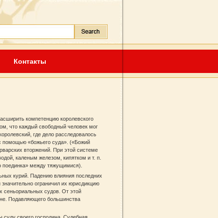
Контакты
расширить компетенцию королевского
ом, что каждый свободный человек мог
королевский, где дело расследовалось
с помощью «божьего суда». («Божий
рварских вторжений. При этой системе
дой, каленым железом, кипятком и т. п.
о поединка» между тяжущимися).
льных курий. Падению влияния последних
 и значительно ограничил их юрисдикцию
х сеньориальных судов. От этой
ане. Подавляющего большинства
ы суду своего господина. Судебная