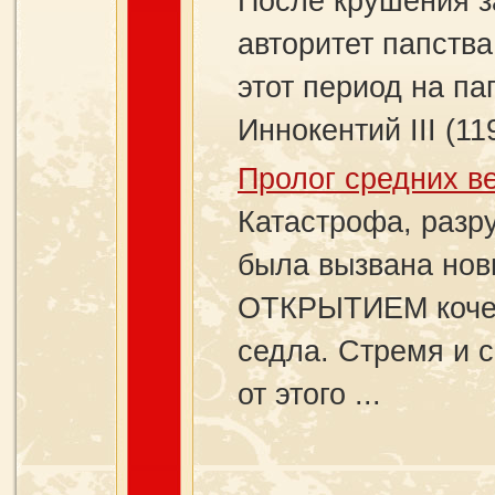
После крушения з
авторитет папств
этот период на па
Иннокентий III (1
Пролог средних в
Катастрофа, разр
была вызвана н
ОТКРЫТИЕМ кочев
седла. Стремя и с
от этого ...