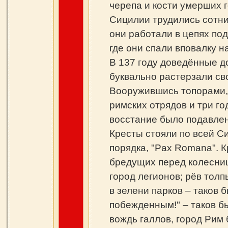
черепа и кости умерших 
Сицилии трудились сотни
они работали в цепях под
где они спали вповалку н
В 137 году доведённые д
буквально растерзали сво
Вооружившись топорами,
римских отрядов и три го
восстание было подавлено
Кресты стояли по всей С
порядка, "Pax Romana". 
бредущих перед колесни
город легионов; рёв тол
в зелени парков – таков 
побежденным!" – таков бы
вождь галлов, город Рим