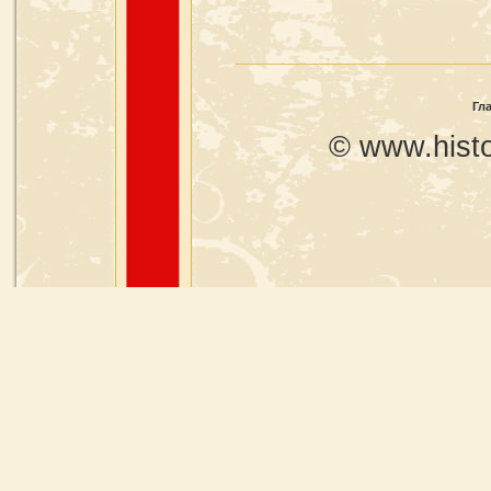
Гл
© www.histo