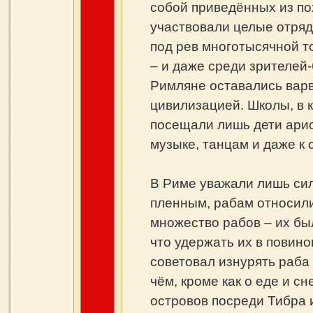
собой приведённых из по
участвовали целые отряд
под рев многотысячной т
– и даже среди зрителей
Римляне оставались варв
цивилизацией. Школы, в 
посещали лишь дети арис
музыке, танцам и даже к
В Риме уважали лишь сил
пленным, рабам относил
множество рабов – их бы
что удержать их в повин
советовал изнурять раба 
чём, кроме как о еде и с
островов посреди Тибра 