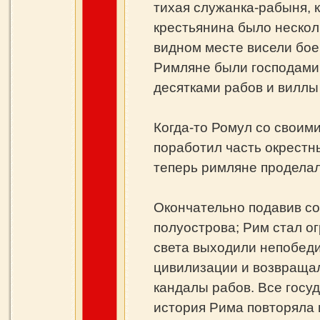
тихая служанка-рабыня, 
крестьянина было нескол
видном месте висели бое
Римляне были господами 
десятками рабов и виллы
Когда-то Ромул со своим
поработил часть окрестн
теперь римляне продела
Окончательно подавив со
полуострова; Рим стал о
света выходили непобеди
цивилизации и возвращал
кандалы рабов. Все госу
история Рима повторяла 