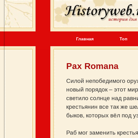
Главная
Топ
Pax Romana
Силой непобедимого оруж
новый порядок – этот мир
светило солнце над равн
крестьянин все так же ше
быков, которых вёл под у
Раб мог заменить кресть