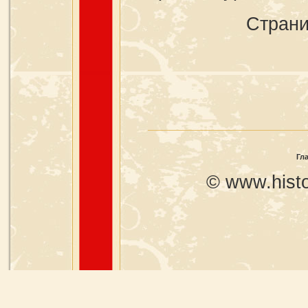
Стран
Гл
© www.histo