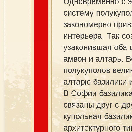
Одновременно с э
систему полукупол
закономерно привя
интерьера. Так со
узаконившая оба 
амвон и алтарь. В
полукуполов вели
алтарю базилики и
В Софии базилика
связаны друг с д
купольная базилик
архитектурного ти