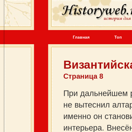
Главная
Топ
Византийск
Страница 8
При дальнейшем р
не вытеснил алта
именно он станов
интерьера. Внесё