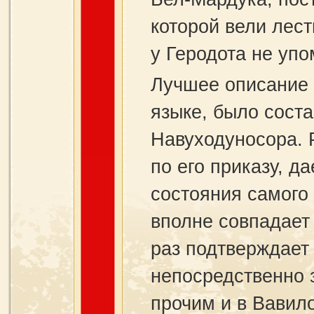
которой вели лес
у Геродота не упо
Лучшее описание 
языке, было сост
Навуходуносора. Р
по его приказу, д
состояния самого 
вполне совпадает
раз подтверждает 
непосредственно 
прочим и в Вавил