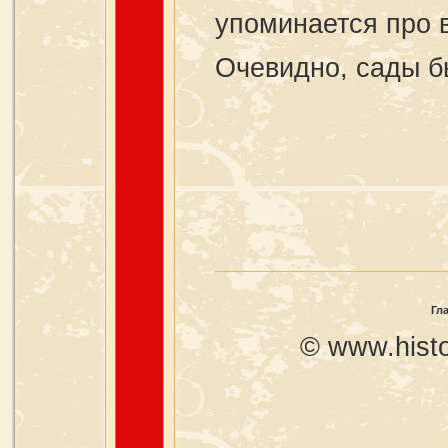
упоминается про 
Очевидно, сады б
Гл
© www.histo