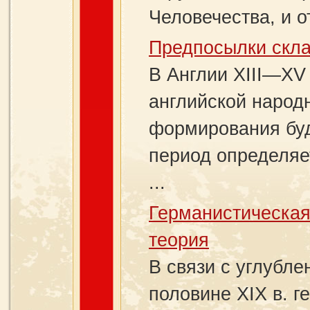
Человечества, и о
Предпосылки скла
В Англии XIII—XV
английской народ
формирования буд
период определяе
...
Германистическая
теория
В связи с углубл
половине XIX в. г