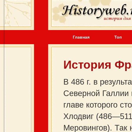
Главная
Топ
История Фр
В 486 г. в резуль
Северной Галлии 
главе которого с
Хлодвиг (486—511
Меровингов). Так