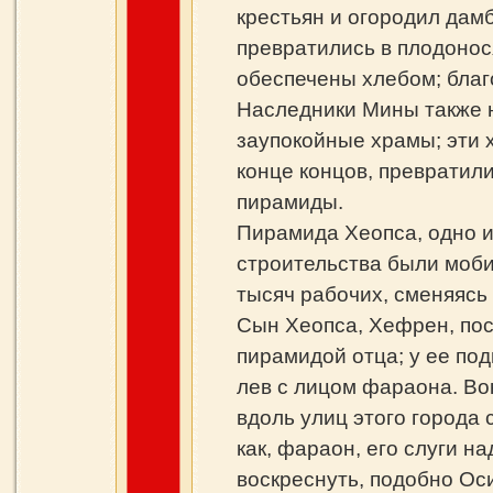
крестьян и огородил дам
превратились в плодонос
обеспечены хлебом; благ
Наследники Мины также н
заупокойные храмы; эти 
конце концов, преврати
пирамиды.
Пирамида Хеопса, одно из
строительства были моби
тысяч рабочих, сменяясь
Сын Хеопса, Хефрен, пос
пирамидой отца; у ее по
лев с лицом фараона. Во
вдоль улиц этого города
как, фараон, его слуги н
воскреснуть, подобно Оси