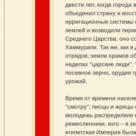
двести лет, когда город
объединил страну и вос
ирригационные системы и
землей и возводили пира
Среднего Царства; оно с
Хаммурапи. Так же, как в
отрядов; земли храмов 
наделах "царские люди".
посевное зерно, орудия 
урожай.
Время от времени населе
"смотру"; писцы и жрецы 
молодежь распределяли по
ремесленники, кого – в з
египетская Империя была