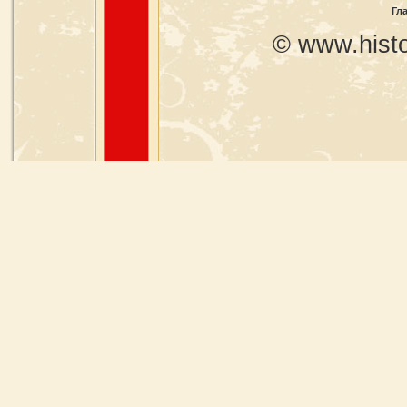
Гл
© www.histo