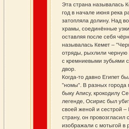
Эта страна называлась Ке
год в начале июня река р
затопляла долину. Над в
храмы, соединённые узки
оставляя после себя чёрн
называлась Кемет – "Чер
отряды, рыхлили черную 
с кремниевыми зубьями с
двор.
Когда-то давно Египет б
"номы". В разных города 
быку Апису, крокодилу С
легенде, Осирис был уби
своей женой и сестрой –
страну, он провозгласил
изображали с мотыгой в 