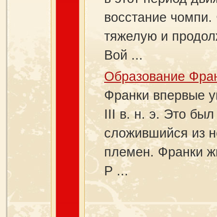
восстание чомпи.
тяжелую и продол
Вой ...
Образование Фран
Франки впервые у
III в. н. э. Это 
сложившийся из н
племен. Франки ж
Р ...