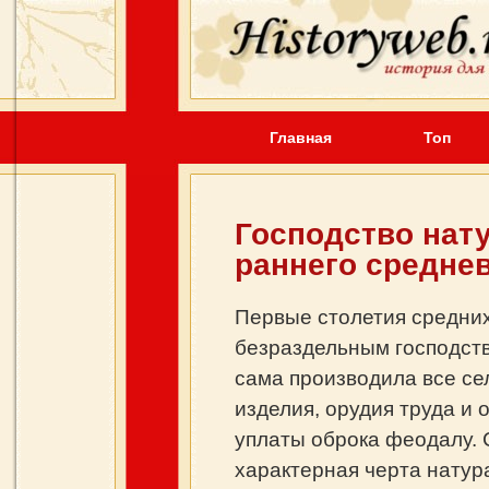
Главная
Топ
Господство нату
раннего средне
Первые столетия средних
безраздельным господств
сама производила все с
изделия, орудия труда и 
уплаты оброка феодалу. 
характерная черта натур