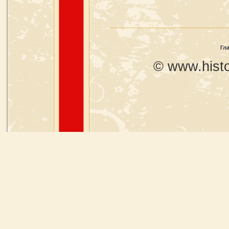
Гл
© www.histo