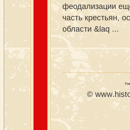
феодализации еще
часть крестьян, о
области &laq ...
Гл
© www.histo