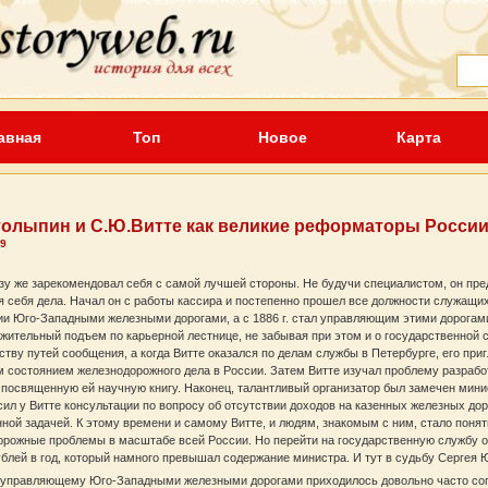
авная
Топ
Новое
Карта
толыпин и С.Ю.Витте как великие реформаторы Росси
 9
зу же зарекомендовал себя с самой лучшей стороны. Не будучи специалистом, он пре
я себя дела. Начал он с работы кассира и постепенно прошел все должности служащих. 
и Юго-Западными железными дорогами, а с 1886 г. стал управляющим этими дорогами
жительный подъем по карьерной лестнице, не забывая при этом и о государственной сл
тву путей сообщения, а когда Витте оказался по делам службы в Петербурге, его при
м состоянием железнодорожного дела в России. Затем Витте изучал проблему разраб
 посвященную ей научную книгу. Наконец, талантливый организатор был замечен мин
ил у Витте консультации по вопросу об отсутствии доходов на казенных железных дор
ной задачей. К этому времени и самому Витте, и людям, знакомым с ним, стало понятн
орожные проблемы в масштабе всей России. Но перейти на государственную службу о
ублей в год, который намного превышал содержание министра. И тут в судьбу Сергея
к управляющему Юго-Западными железными дорогами приходилось довольно часто сопр