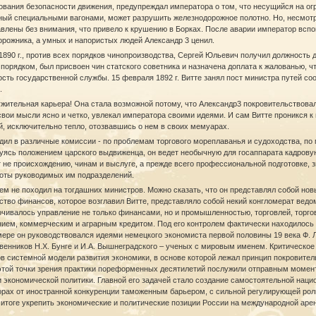
ования безопасности движения, предупреждал императора о том, что несущийся на ог
ый специальными вагонами, может разрушить железнодорожное полотно. Но, несмотря
влены без внимания, что привело к крушению в Борках. После аварии император всп
рожника, а умных и напористых людей Александр 3 ценил.
1890 г., против всех порядков чинопроизводства, Сергей Юльевич получил должность 
 порядком, был присвоен чин статского советника и назначена доплата к жалованью,
сть государственной службы. 15 февраля 1892 г. Витте занял пост министра путей со
.
жительная карьера! Она стала возможной потому, что Александр3 покровительствовал
свои мысли ясно и четко, увлекал императора своими идеями. И сам Витте проникся 
, исключительно тепло, отозвавшись о нем в своих мемуарах.
дил в различные комиссии - по проблемам торгового мореплаванья и судоходства, по
зуясь положением царского выдвиженца, он ведет необычную для госаппарата кадрову
 не происхождению, чинам и выслуге, а прежде всего профессиональной подготовке, з
боты руководимых им подразделений.
ем не походил на тогдашних министров. Можно сказать, что он представлял собой нов
тво финансов, которое возглавил Витте, представляло собой некий конгломерат ведо
очивалось управление не только финансами, но и промышленностью, торговлей, торг
нием, коммерческим и аграрным кредитом. Под его контролем фактически находилось
мере он руководствовался идеями немецкого экономиста первой половины 19 века Ф. 
венников Н.Х. Бунге и И.А. Вышнеградского – ученых с мировым именем. Критическо
в системной модели развития экономики, в основе которой лежал принцип покровите
 этой точки зрения практики пореформенных десятилетий послужили отправным момен
 экономической политики. Главной его задачей стало создание самостоятельной нац
рах от иностранной конкуренции таможенным барьером, с сильной регулирующей роль
итоге укрепить экономические и политические позиции России на международной арен