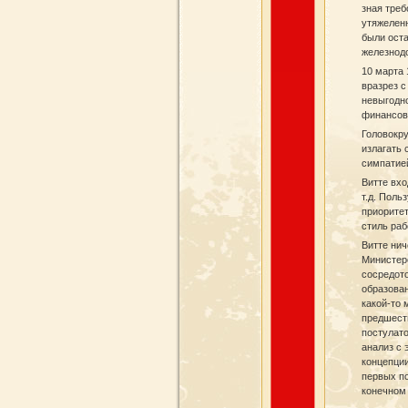
зная треб
утяжеленн
были оста
железнодо
10 марта 
вразрез с
невыгодно
финансов
Головокру
излагать 
симпатией
Витте вхо
т.д. Поль
приоритет
стиль ра
Витте нич
Министерс
сосредот
образова
какой-то 
предшест
постулато
анализ с
концепции
первых по
конечном 