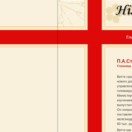
Гл
П.А.С
Страница
Витте сра
нового дл
управлени
головокру
Министерс
изучение
выпустил
Он попрос
поставлен
железнод
60 тыс. р
Витте ка