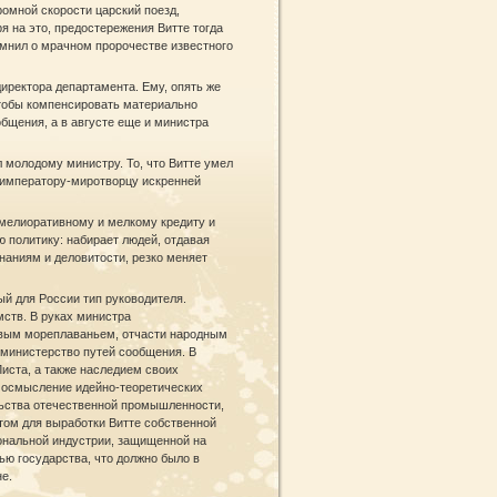
ромной скорости царский поезд,
 на это, предостережения Витте тогда
омнил о мрачном пророчестве известного
директора департамента. Ему, опять же
 чтобы компенсировать материально
общения, а в августе еще и министра
 молодому министру. То, что Витте умел
к императору-миротворцу искренней
 мелиоративному и мелкому кредиту и
ю политику: набирает людей, отдавая
наниям и деловитости, резко меняет
ый для России тип руководителя.
мств. В руках министра
овым мореплаваньем, отчасти народным
 министерство путей сообщения. В
Листа, а также наследием своих
е осмысление идейно-теоретических
льства отечественной промышленности,
том для выработки Витте собственной
иональной индустрии, защищенной на
ю государства, что должно было в
е.