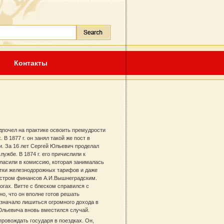
Контакты
и
дпочел на практике освоить премудрости
В 1877 г. он занял такой же пост в
. За 16 лет Сергей Юльевич проделал
ужбе. В 1874 г. его причислили к
гласили в комиссию, которая занималась
отки железнодорожных тарифов и даже
истром финансов А.И.Вышнеградским.
огах. Витте с блеском справился с
о, что он вполне готов решать
значало лишиться огромного дохода в
 Юльевича вновь вместился случай.
овождать государя в поездках. Он,