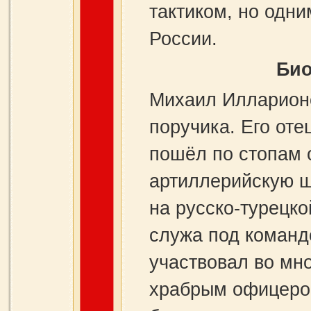
тактиком, но одн
России.
Био
Михаил Илларионо
поручика. Его от
пошёл по стопам 
артиллерийскую ш
на русско-турецко
служа под команд
участвовал во мн
храбрым офицером