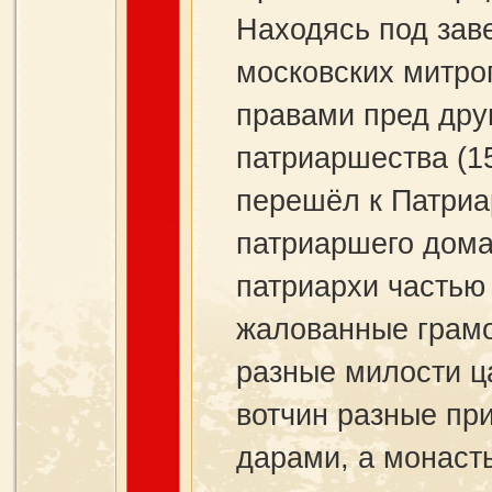
Находясь под зав
московских митро
правами пред дру
патриаршества (1
перешёл к Патриа
патриаршего дом
патриархи частью
жалованные грамо
разные милости ц
вотчин разные пр
дарами, а монасты