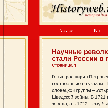
Главная
Топ
Научные револю
cтали России в 
Страница 4
Генин расширил Петровск
построенные по указам Пе
олонецкой группы – Устьр
Шведской войны. В 1721 
завода, а в 1722 г. ему