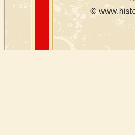
Гл
© www.histo