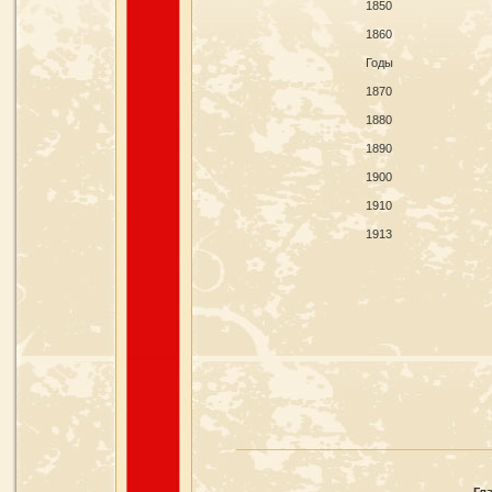
1850
1860
Годы
1870
1880
1890
1900
1910
1913