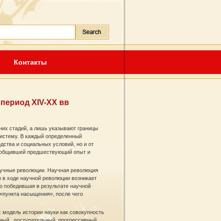
Контакты
период XIV-XX вв
нних стадий, а лишь указывают границы
систему. В каждый определенный
одства и социальных условий, но и от
обобщившей предшествующий опыт и
аучные революции. Научная революция
о в ходе научной революции возникает
то победившая в результате научной
«пункта насыщения», после чего
 модель истории науки как совокупность
вный , поступательный, прогрессивный