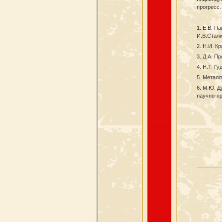
прогресс.
1. Е.В. П
И.В.Стали
2. Н.И. К
3. Д.А. П
4. Н.Т. Г
5. Металл
6. М.Ю. 
научно-пр