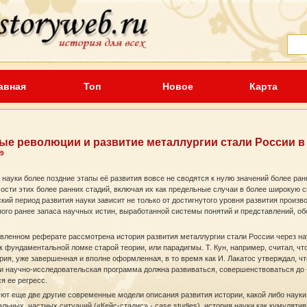
авная
Топ
Новое
Карта
ые революции и развитие металлургии cтали России в 
 9
 науки более поздние этапы её развития вовсе не сводятся к нулю значений более ра
сти этих более ранних стадий, включая их как предельные случаи в более широкую 
кий период развития науки зависит не только от достигнутого уровня развития произв
ного ранее запаса научных истин, выработанной системы понятий и представлений, 
авленном реферате рассмотрена история развития металлургии стали России через н
к фундаментальной ломке старой теории, или парадигмы. Т. Кун, например, считал, чт
рия, уже завершенная и вполне оформленная, в то время как И. Лакатос утверждал, ч
и научно-исследовательская программа должна развиваться, совершенствоваться до 
я ее регресс.
т еще две другие современные модели описания развития истории, какой либо науки:
льных, частных ситуаций («Кейс-стадис» - case studies), история науки как кумуляти