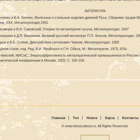
ЛИТЕРАТУРА
анченко и Б.А. Колчин, Железные и стальные изделия древней Руси, Сборники трудов М
на, XXX, Металлургиздат,1951
расавцев и И.А. Сировский, Очерки по металлургии чугуна, Металлургиздат, 1947
рокошкин и Д.Я. Вишняков, Великий русский металлург П.П. Аносов, Металлургиздат, 19
удцов и Б.Б. Гуляев, Дмитрий Константинович Чернов, Металлургиздат, 1950
ургия стали, под. Ред. В.И. Явойского и Г.Н. Ойкса, М.: Металлургия, 1973, 815с
Дубинский, МИСиС, Энергоэффективность металлургической промышленности России /
актической конференции в Москве. 2002. С. 150-156.
Главная
Топ
Новое
Карта
Контакты
© www.historyabout.ru. All Rights Reserved.