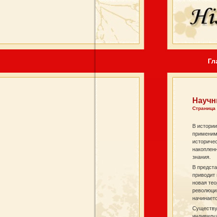
Гл
Научн
Страница
В истории
применимо
историчес
накоплен
знания.
В предст
приводит 
новая тео
революци
начинаетс
Существую
индивидуа