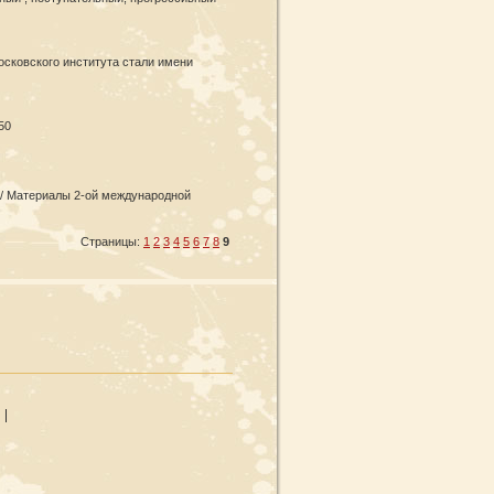
осковского института стали имени
50
/ Материалы 2-ой международной
Страницы:
1
2
3
4
5
6
7
8
9