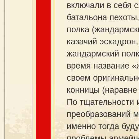
включали в себя 
батальона пехоты,
полка (жандармски
казачий эскадрон
жандармский полк 
время название «
своем оригинальн
конницы (наравне
По тщательности 
преобразований м
именно тогда буд
проблемы армейце