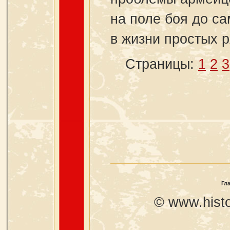
на поле боя до с
в жизни простых 
Страницы:
1
2
3
Гл
© www.histo