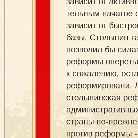
зависит от активн
тельным начатое с
зависит от быстр
базы. Столыпин та
позволил бы силам
реформы опереться
к сожалению, ост
реформировали. 
столыпинская ре
административных
страны по-преж­н
против реформы - 