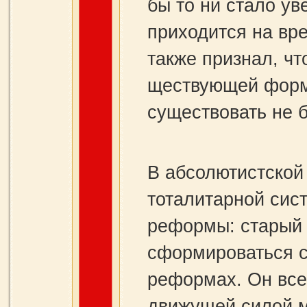
бы то ни стало ув
прихо­дится на вр
также признал, чт
ществующей формо
существо­вать не б
В абсолютистской 
тоталитарной сис
реформы: старый 
сформироваться с
реформах. Он все
движущей силой м