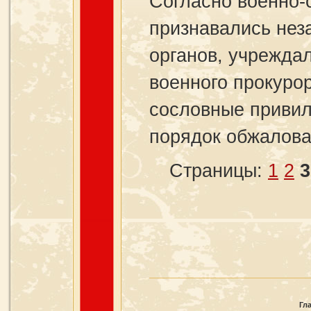
Согласно военно-
признавались нез
органов, учрежда
военного прокуро
сословные привил
порядок обжалова
Страницы:
1
2
3
Гл