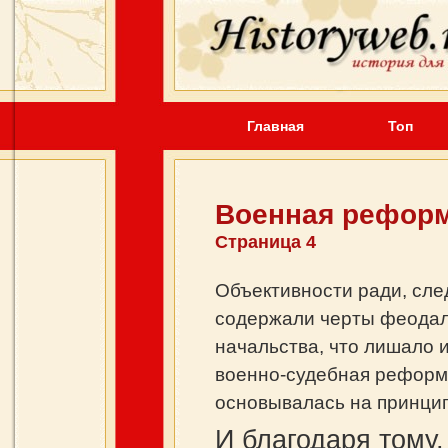
Главная
Топ
Военная реформ
Страница 4
Объективности ради, сле
содержали черты феодаль
начальства, что лишало 
военно-судебная реформа
основывалась на принцип
И благодаря тому,