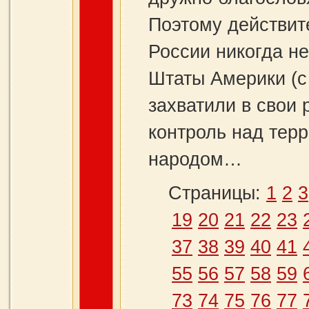
Поэтому действит
России никогда не
Штаты Америки (с
захватили в свои 
контроль над тер
народом…
Страницы:
1
2
3
19
20
21
22
23
37
38
39
40
41
55
56
57
58
59
73
74
75
76
77