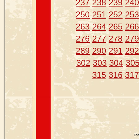
237
238
239
240
250
251
252
253
263
264
265
266
276
277
278
279
289
290
291
292
302
303
304
30
315
316
317
Гл