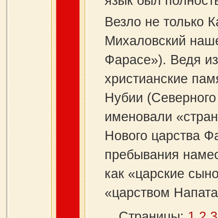
язык был полнос
Везло не только К
Михаловский наше
Фарасе»). Ведя и
христианские пам
Нубии (Северного
именовали «страна
Нового царства Ф
пребывания намес
как «царские сын
«царством Напата
Страницы:
1
2
3