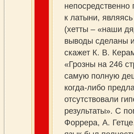
непосредственно 
к латыни, являяс
(хетты – «наши дя
выводы сделаны им
скажет К. В. Кера
«Грозны на 246 с
самую полную деш
когда‑либо предл
отсутствовали ги
результаты». С п
Форрера, А. Гетце