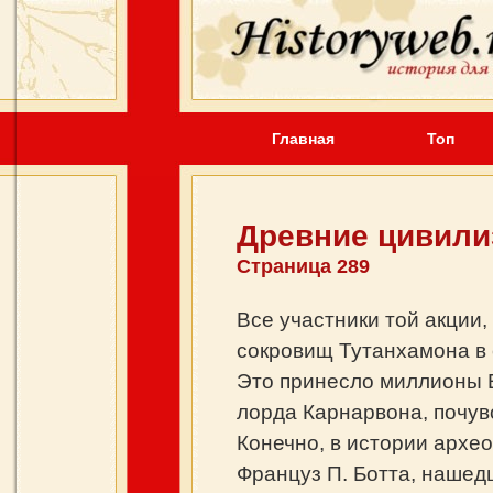
Главная
Топ
Древние цивили
Страница 289
Все участники той акции
сокровищ Тутанхамона в 
Это принесло миллионы Ег
лорда Карнарвона, почув
Конечно, в истории арх
Француз П. Ботта, нашедш