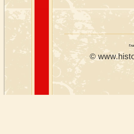
Гл
© www.histo