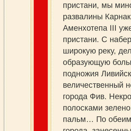
пристани, мы мин
развалины Карнак
Аменхотепа III уж
пристани. С набе
широкую реку, де
образующую больш
подножия Ливийск
величественный н
города Фив. Некро
полосками зелено
пальм… По обеим 
города, занесенны