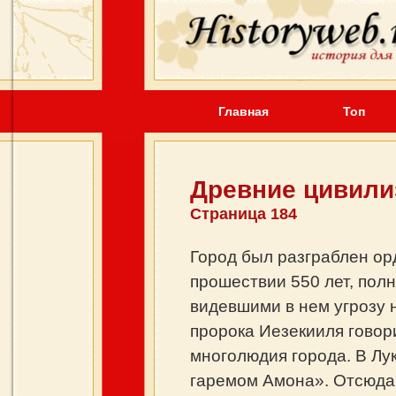
Главная
Топ
Древние цивили
Страница 184
Город был разграблен орд
прошествии 550 лет, полн
видевшими в нем угрозу 
пророка Иезекииля говор
многолюдия города. В Лу
гаремом Амона». Отсюда 