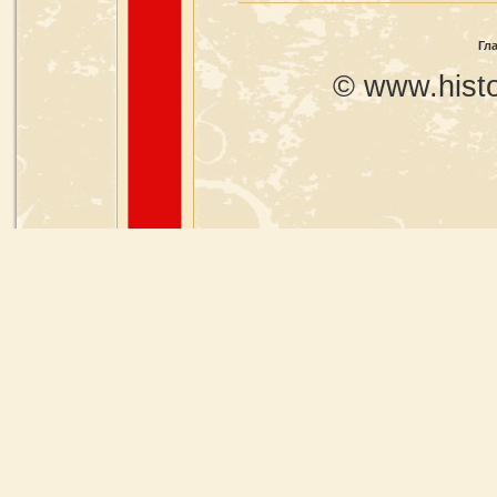
Гл
© www.histo