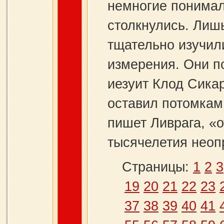
немногие понимал
столкнулись. Лишь
тщательно изучил
измерения. Они по
иезуит Клод Сика
оставил потомкам
пишет Ливрага, «
тысячелетия неоп
Страницы:
1
2
3
19
20
21
22
23
37
38
39
40
41