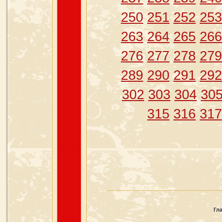
250
251
252
253
263
264
265
266
276
277
278
279
289
290
291
292
302
303
304
30
315
316
317
Гл