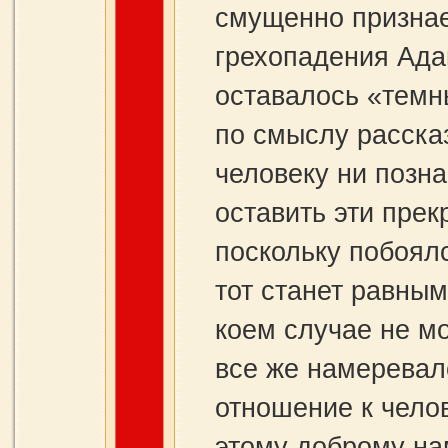
смущенно признает
грехопадения Адам
оставалось «темн
по смыслу рассказ
человеку ни позн
оставить эти пре
поскольку побоялс
тот станет равным
коем случае не мо
все же намеревал
отношение к челов
этому доброму на