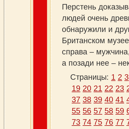
Перстень доказыв
людей очень древ
обнаружили и дру
Британском музее
справа – мужчина
а позади нее – н
Страницы:
1
2
3
19
20
21
22
23
37
38
39
40
41
55
56
57
58
59
73
74
75
76
77