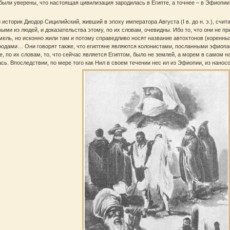
были уверены, что настоящая цивилизация зародилась в Египте, а точнее – в Эфиопии.
 историк Диодор Сицилийский, живший в эпоху императора Августа (I в. до н. э.), счи
ыми из людей, и доказательства этому, по их словам, очевидны. Ибо то, что они не п
мель, но исконно жили там и потому справедливо носят название автохтонов (коренны
одами… Они говорят также, что египтяне являются колонистами, посланными эфиопам
, по их словам, то, что сейчас является Египтом, было не землей, а морем в самом н
сь. Впоследствии, по мере того как Нил в своем течении нес ил из Эфиопии, из нано