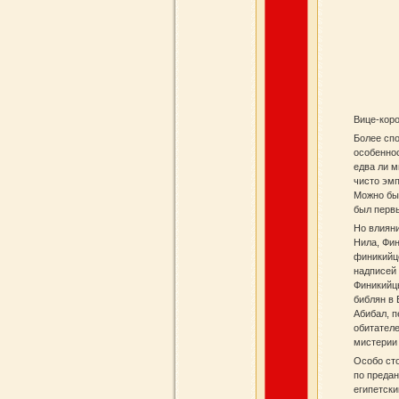
Вице‑коро
Более спо
особеннос
едва ли м
чисто эмп
Можно быт
был первы
Но влияни
Нила, Фин
финикийце
надписей 
Финикийцы
библян в 
Абибал, п
обитателе
мистерии
Особо сто
по предан
египетски