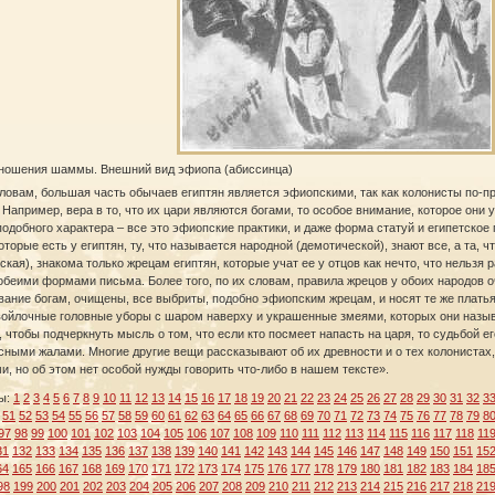
ношения шаммы. Внешний вид эфиопа (абиссинца)
словам, большая часть обычаев египтян является эфиопскими, так как колонисты по
 Например, вера в то, что их цари являются богами, то особое внимание, которое они 
одобного характера – все это эфиопские практики, и даже форма статуй и египетско
оторые есть у египтян, ту, что называется народной (демотической), знают все, а та, 
ская), знакома только жрецам египтян, которые учат ее у отцов как нечто, что нельзя
обеими формами письма. Более того, по их словам, правила жрецов у обоих народов оч
ание богам, очищены, все выбриты, подобно эфиопским жрецам, и носят те же платья
войлочные головные уборы с шаром наверху и украшенные змеями, которых они назыв
, чтобы подчеркнуть мысль о том, что если кто посмеет напасть на царя, то судьбой е
ными жалами. Многие другие вещи рассказывают об их древности и о тех колонистах,
и, но об этом нет особой нужды говорить что‑либо в нашем тексте».
ы:
1
2
3
4
5
6
7
8
9
10
11
12
13
14
15
16
17
18
19
20
21
22
23
24
25
26
27
28
29
30
31
32
3
51
52
53
54
55
56
57
58
59
60
61
62
63
64
65
66
67
68
69
70
71
72
73
74
75
76
77
78
79
8
97
98
99
100
101
102
103
104
105
106
107
108
109
110
111
112
113
114
115
116
117
118
11
31
132
133
134
135
136
137
138
139
140
141
142
143
144
145
146
147
148
149
150
151
15
64
165
166
167
168
169
170
171
172
173
174
175
176
177
178
179
180
181
182
183
184
18
98
199
200
201
202
203
204
205
206
207
208
209
210
211
212
213
214
215
216
217
218
21