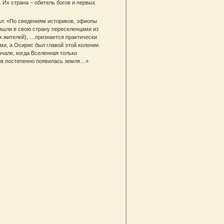
 Их страна – обитель богов и первых
тал: «По сведениям историков, эфиопы
ришли в свою страну переселенцами из
х жителей), …признается практически
и, а Осирис был главой этой колонии.
ачале, когда Вселенная только
сов постепенно появилась земля…»