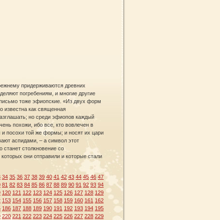
‑прежнему придерживаются древних
уделяют погребениям, и многие другие
е письмо тоже эфиопские. «Из двух форм
что известна как священная
 разглашать; но среди эфиопов каждый
ень похожи, ибо все, кто вовлечен в
 и посохи той же формы; и носят их цари
ают аспидами, – а символ этот
го станет столкновение со
 которых они отправили и которые стали
3
34
35
36
37
38
39
40
41
42
43
44
45
46
47
0
81
82
83
84
85
86
87
88
89
90
91
92
93
94
9
120
121
122
123
124
125
126
127
128
129
2
153
154
155
156
157
158
159
160
161
162
5
186
187
188
189
190
191
192
193
194
195
9
220
221
222
223
224
225
226
227
228
229