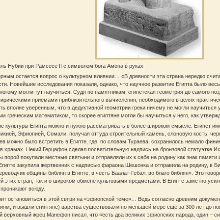
ль Нубии при Рамсесе II с символом бога Амона в руках
рным остается вопрос о культурном влиянии… «В древности эта страна нередко счит
ти. Новейшие исследования показали, однако, что научное развитие Египта было ве
ногому могли тут научиться. Судя по памятникам, египетская геометрия до самого п
ирическими приемами приблизительного вычисления, необходимого в целях практичес
ь вполне уверенным, что в дедуктивной геометрии греки ничему не могли научиться у
м греческим математиком, то скорее египтяне могли бы научиться у него, как утвержд
е культуры Египта можно и нужно рассматривать в более широком смысле. Египет им
икией, Эфиопией, Сомали, получая оттуда строительный камень, слоновую кость, черн
в можно было встретить в Египте, где, по словам Тураева, сохранилось немало фини
в храмах. Некий Герцафон сделал посвятительную надпись на бронзовой статуэтке Ис
 порой покупали местные святыни и отправляли их к себе на родину как знак памяти 
Египте закупила жертвенник с надписью фараона Шешонка и отправила на родину, в Би
ереводчик общины библян в Египте, в честь Баалат‑Гебал, во благо библян». Это говор
й этих стран, так и о широком обмене культовыми предметами. В Египте заметно усил
 проникают всюду.
ит остановиться в этой связи на «эфиопской теме»… Ведь согласно древним документа
иям, и вышли египтяне) царства существовали по меньшей мере еще за 300 лет до поя
й верховный жрец Манефон писал, что «есть два великих эфиопских народа, один – син