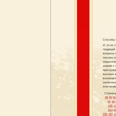
Способы 
И, по их 
традиций.
вопросы п
письма, к
(иератиче
знаком с 
прислужив
высокие 
возникает
смертонос
египтянам
Страниц
48
49
50
95
96
130
1
163
1
196
197
1