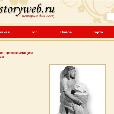
авная
Топ
Новое
Карта
ие цивилизации
 256