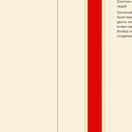
Египтяне 
людей.
Греческий
были перв
других зе
всеми нар
Вообще же
создавала