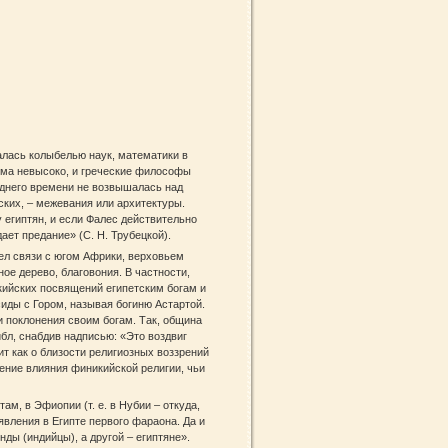
алась колыбелью наук, математики в
сьма невысоко, и греческие философы
озднего времени не возвышалась над
ких, – межевания или архитектуры.
 египтян, и если Фалес действительно
ает предание» (С. Н. Трубецкой).
ел связи с югом Африки, верховьем
ое дерево, благовония. В частности,
кийских посвящений египетским богам и
иды с Гором, называя богиню Астартой.
и поклонения своим богам. Так, община
бл, снабдив надписью: «Это воздвиг
ит как о близости религиозных воззрений
ение влияния финикийской религии, чьи
м, в Эфиопии (т. е. в Нубии – откуда,
вления в Египте первого фараона. Да и
ды (индийцы), а другой – египтяне».