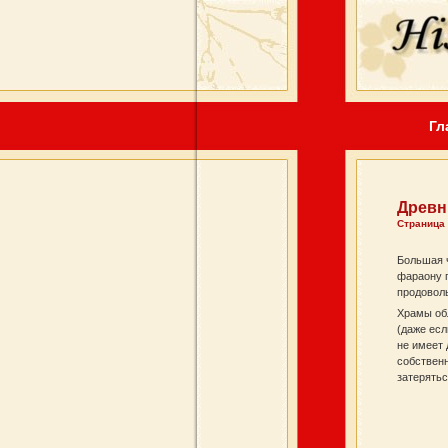
Гл
Древн
Страница
Большая 
фараону п
продоволь
Храмы об
(даже есл
не имеет 
собственн
затерятьс