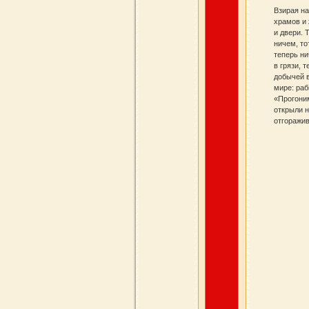
Взирая на
храмов и
и двери. 
ничем, то
теперь ни
в грязи, 
добычей в
мире: раб
«Прогоним
открыли н
отгоражив