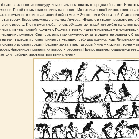
 богатства жрецов, их синекуру, иные стали помышлять о переделе богатств. Известн
 жрецов. Порой храмы подвергались нападению. Мятежники выгребали сокровища, раз
Такое случилось в ходе гражданской войны между Эвергетом и Клеопатрой. Старая сис
т стал всем». Вновь вспоминаются слова Ипувера: «Бедные в стране превратились в бо
чего не имеет… Кто не имел хлеба, теперь обладает житницей; его амбар наполнен дос
теперь спит «на пуховой подушке». Подумать только: «дети чиновников – в лохмотьях»
черашних люмпенов. Они «сделались как служанки, их дети отданы на разврат». Стра
ыни едят вдоволь и словно принцессы украшают себя драгоценностями. Лейденский па
 сильных из своей среды!» Бедняки захватывают дворцы («мир – хижинам, война – дв
ароду. Чиновников прогнали, их попросту рассеяли. Налицо признаки социальной рево
ается от рабочих кварталов толстыми стенами.