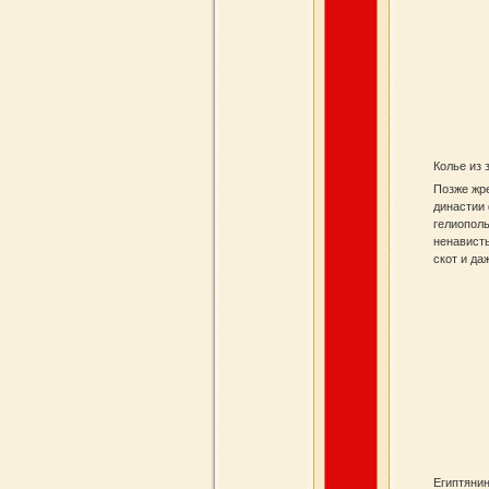
Колье из 
Позже жре
династии
гелиополь
ненависть
скот и да
Египтяни