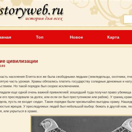
авная
Топ
Новое
Карта
ие цивилизации
 193
часть населения Египта все же была свободными людьми (земледельцы, охотники, пч
ятую часть урожая. Храмы обязались платить государству солидные денежные и нату
ствием. Но такой порядок был скорее исключением.
ладали еще одной очень важной привилегией: вошедший туда получал право убежища
и его преследовали за долги, или если он был преступником или рабом). У границ храм
дела, пусть не входит сюда». Такие порядки были чрезвычайно выгодны храму. Наше
остью жрецов. У преследуемых людей был небольшой выбор: бежать в другой ном, пе
я, или укрыться в храме.