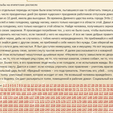
рьбы на египетских росписях
в отдельные периоды истории были властители, пытавшиеся как‑то облегчить тяжкую
 число праздничных дней (во время «царских» праздников работников отпускали домой
я из 10 дней, имела два выходных. Во времена Древнего царства князь города Этбо (
хлеб и пиво голодному, одежду нагому, какого только находил я в области этой. Давал
а голодному, кого только находил в этой области. Найдя человека, получившего зерно
з своих закромов. Я производил погребение тех, у кого не было сына, чтобы выполнит
оронить несчастного, если таковой у него не нашлось». И все же такие добрые прави
йся черни, дабы не случилось с тобою ничего непредвиденного. Не приближайся к ней
е знайся даже с другом своим, не приближай к себе никого без нужды. Сам оберегай жи
о слуги в день несчастья. Я был доступен неимущему, как и имущему. Но вот вкушавш
отягивал длань свою, затеял смуту против меня». И далее рассказывается о коварной 
ри этом испытывает нешуточные душевные муки: «Неужели смуту замыслили во дворц
ы, ни то, что он покорил ряд стран, ни то, что «изгнал азиатов, словно собак», ни то, ч
о». Более того, в его правление люди якобы и не голодали, и не испытывали жажды. Вс
теяла смуту. Дается и совет: если хочешь упрочить свое правление – уничтожь врагов
ольский царь Ахтой: «Вредный человек – это подстрекатель. Уничтожь его, убей… сот
толпу, уничтожай пламя, которое исходит от нее. Не возвышай человека враждебного. То
 к бедняку. Он дает разъяриться толпе, помещенной в рабочие дома». Социальный ко
ы:
1
2
3
4
5
6
7
8
9
10
11
12
13
14
15
16
17
18
19
20
21
22
23
24
25
26
27
28
29
30
31
32
3
51
52
53
54
55
56
57
58
59
60
61
62
63
64
65
66
67
68
69
70
71
72
73
74
75
76
77
78
79
8
97
98
99
100
101
102
103
104
105
106
107
108
109
110
111
112
113
114
115
116
117
118
11
31
132
133
134
135
136
137
138
139
140
141
142
143
144
145
146
147
148
149
150
151
15
64
165
166
167
168
169
170
171
172
173
174
175
176
177
178
179
180
181
182
183
184
18
98
199
200
201
202
203
204
205
206
207
208
209
210
211
212
213
214
215
216
217
218
21
31
232
233
234
235
236
237
238
239
240
241
242
243
244
245
246
247
248
249
250
251
25