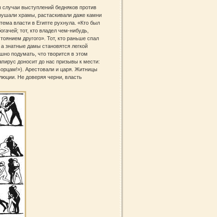
ы случаи выступлений бедняков против
рушали храмы, растаскивали даже камни
тема власти в Египте рухнула. «Кто был
гачей; тот, кто владел чем‑нибудь,
тоянием другого». Тот, кто раньше спал
, а знатные дамы становятся легкой
шно подумать, что творится в этом
пирус доносит до нас призывы к мести:
орцам!»). Арестовали и царя. Житницы
люции. Не доверяя черни, власть