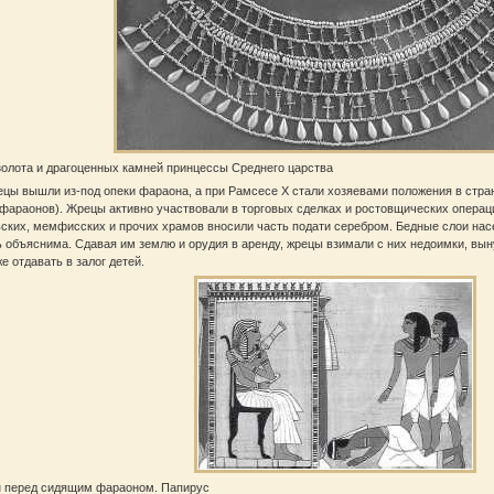
золота и драгоценных камней принцессы Среднего царства
цы вышли из‑под опеки фараона, а при Рамсесе X стали хозяевами положения в стра
 фараонов). Жрецы активно участвовали в торговых сделках и ростовщических опера
ских, мемфисских и прочих храмов вносили часть подати серебром. Бедные слои нас
 объяснима. Сдавая им землю и орудия в аренду, жрецы взимали с них недоимки, вын
же отдавать в залог детей.
н перед сидящим фараоном. Папирус