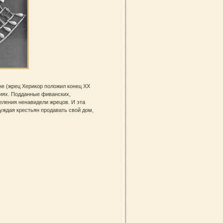
не (жрец Херикор положил конец XX
циях. Подданные фиванских,
еления ненавидели жрецов. И эта
уждая крестьян продавать свой дом,