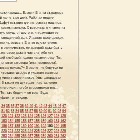
 долю народа… Власти Египта старались
 на четыре дня). Рабочая неделя,
Эдфу) оставил для потомства надпись:
 я крынки молока. Отмеривал я ячмень из
вую ссуду от другого, я возмещал ее
ь священный долг. Я давал даже одежду,
тели являлись в Египте исключением.
 в одиночестве, не доверяй даже брату
знь свою даже в час сна, ибо нет
ий хлеб мой поднял на меня руку. Тот,
попытке заговора (или переворота).
овых покоях?» В расчет не берутся ни
то «воздвиг дворец и украсил золотом
е жили в мире и покое. Увы, дворцовая
. В таком же духе дает наставления
ри его имя, погуби сторонников его…
т, кто беден, – он враг. Будь
нфликт очевиден.
3
34
35
36
37
38
39
40
41
42
43
44
45
46
47
0
81
82
83
84
85
86
87
88
89
90
91
92
93
94
9
120
121
122
123
124
125
126
127
128
129
2
153
154
155
156
157
158
159
160
161
162
5
186
187
188
189
190
191
192
193
194
195
9
220
221
222
223
224
225
226
227
228
229
2
253
254
255
256
257
258
259
260
261
262