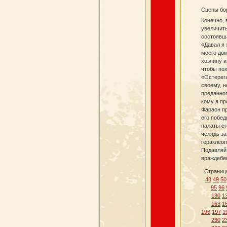
Сцены бо
Конечно, 
увеличить
состоявша
«Давал я 
моего дом
хозяину и
чтобы пох
«Остерега
своему, н
преданног
кому я пр
Фараон п
его побед
палаты ег
челядь за
гераклеоп
Подавляй 
враждебен
Страниц
48
49
50
95
96
130
1
163
1
196
197
1
230
2